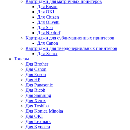
Картриджи для матричных принтеров
Для Epson
Для OKI
Для Citizen
Для Olivetti
Для Star
Для Nixdorf
Картриджи для сублимационных принтеров
Для Canon
Картриджи для твердочернильных принтеров
Для Xerox
Тонеры
Для Brother
Для Canon
Для Epson
Для HP
Для Panasonic
Для Ricoh
Для Samsung
Для Xerox
Для Toshiba
Для Konica Minolta
Для OKI
Для Lexmark
Для Kyocera