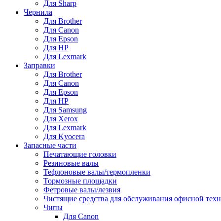
Для Sharp
Чернила
Для Brother
Для Canon
Для Epson
Для HP
Для Lexmark
Заправки
Для Brother
Для Canon
Для Epson
Для HP
Для Samsung
Для Xerox
Для Lexmark
Для Kyocera
Запасные части
Печатающие головки
Резиновые валы
Тефлоновые валы/термопленки
Тормозные площадки
Фетровые валы/лезвия
Чистящие средства для обслуживания офисной тех
Чипы
Для Canon