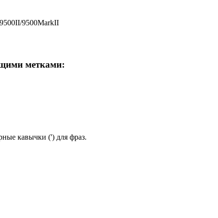
500II/9500MarkII
ющими метками:
ные кавычки (') для фраз.