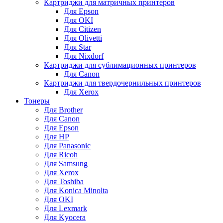
Картриджи для матричных принтеров
Для Epson
Для OKI
Для Citizen
Для Olivetti
Для Star
Для Nixdorf
Картриджи для сублимационных принтеров
Для Canon
Картриджи для твердочернильных принтеров
Для Xerox
Тонеры
Для Brother
Для Canon
Для Epson
Для HP
Для Panasonic
Для Ricoh
Для Samsung
Для Xerox
Для Toshiba
Для Konica Minolta
Для OKI
Для Lexmark
Для Kyocera