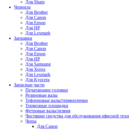
Для Sharp
Чернила
Для Brother
Для Canon
Для Epson
Для HP
Для Lexmark
Заправки
Для Brother
Для Canon
Для Epson
Для HP
Для Samsung
Для Xerox
Для Lexmark
Для Kyocera
Запасные части
Печатающие головки
Резиновые валы
Тефлоновые валы/термопленки
Тормозные площадки
Фетровые валы/лезвия
Чистящие средства для обслуживания офисной тех
Чипы
Для Canon