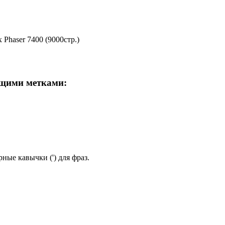
haser 7400 (9000стр.)
ющими метками:
ные кавычки (') для фраз.