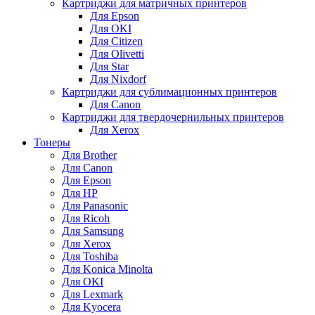
Картриджи для матричных принтеров
Для Epson
Для OKI
Для Citizen
Для Olivetti
Для Star
Для Nixdorf
Картриджи для сублимационных принтеров
Для Canon
Картриджи для твердочернильных принтеров
Для Xerox
Тонеры
Для Brother
Для Canon
Для Epson
Для HP
Для Panasonic
Для Ricoh
Для Samsung
Для Xerox
Для Toshiba
Для Konica Minolta
Для OKI
Для Lexmark
Для Kyocera