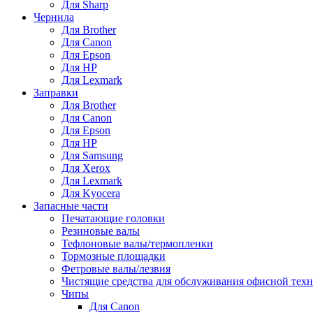
Для Sharp
Чернила
Для Brother
Для Canon
Для Epson
Для HP
Для Lexmark
Заправки
Для Brother
Для Canon
Для Epson
Для HP
Для Samsung
Для Xerox
Для Lexmark
Для Kyocera
Запасные части
Печатающие головки
Резиновые валы
Тефлоновые валы/термопленки
Тормозные площадки
Фетровые валы/лезвия
Чистящие средства для обслуживания офисной тех
Чипы
Для Canon