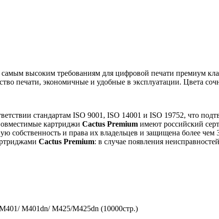
т самым высоким требованиям для цифровой печати премиум клас
тво печати, экономичные и удобные в эксплуатации. Цвета сочн
тветствии стандартам ISO 9001, ISO 14001 и ISO 19752, что п
 Совместимые картриджи
Cactus Premium
имеют российский серт
ую собственность и права их владельцев и защищена более чем
картриджами
Cactus Premium
: в случае появления неисправносте
.
 M401/ M401dn/ M425/M425dn (10000стр.)