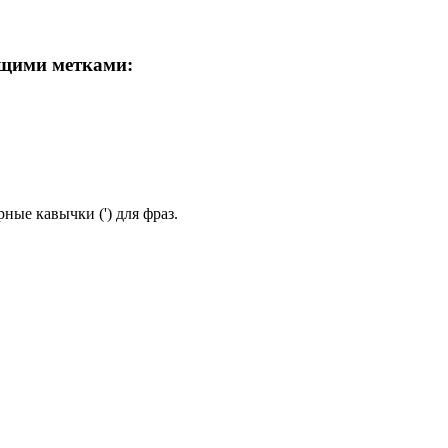
ющими метками:
ные кавычки (') для фраз.