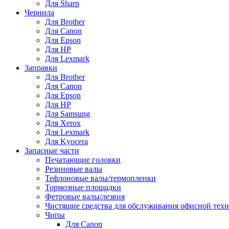
Для Sharp
Чернила
Для Brother
Для Canon
Для Epson
Для HP
Для Lexmark
Заправки
Для Brother
Для Canon
Для Epson
Для HP
Для Samsung
Для Xerox
Для Lexmark
Для Kyocera
Запасные части
Печатающие головки
Резиновые валы
Тефлоновые валы/термопленки
Тормозные площадки
Фетровые валы/лезвия
Чистящие средства для обслуживания офисной тех
Чипы
Для Canon