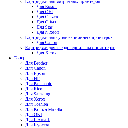
Картриджи для матричных принтеров
Для Epson
Для OKI
Для Citizen
Для Olivetti
Для Star
Для Nixdorf
Картриджи для сублимационных принтеров
Для Canon
Картриджи для твердочернильных принтеров
Для Xerox
Тонеры
Для Brother
Для Canon
Для Epson
Для HP
Для Panasonic
Для Ricoh
Для Samsung
Для Xerox
Для Toshiba
Для Konica Minolta
Для OKI
Для Lexmark
Для Kyocera