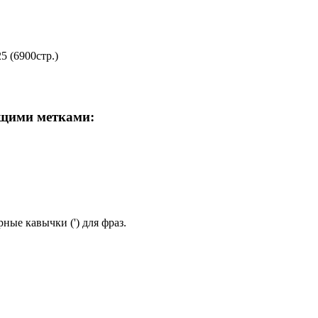
 (6900стр.)
ющими метками:
ные кавычки (') для фраз.