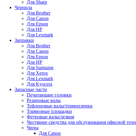
Для Sharp
Чернила
Для Brother
Для Canon
Для Epson
Для HP
Для Lexmark
Заправки
Для Brother
Для Canon
Для Epson
Для HP
Для Samsung
Для Xerox
Для Lexmark
Для Kyocera
Запасные части
Печатающие головки
Резиновые валы
Тефлоновые валы/термопленки
Тормозные площадки
Фетровые валы/лезвия
Чистящие средства для обслуживания офисной тех
Чипы
Для Canon