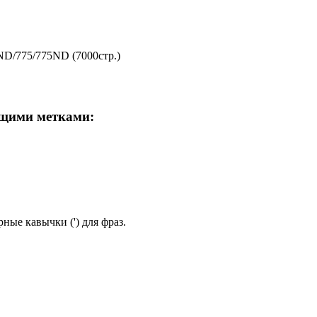
ND/775/775ND (7000стр.)
ющими метками:
ные кавычки (') для фраз.