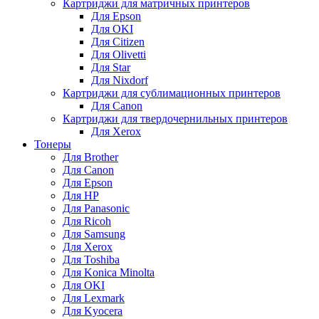
Картриджи для матричных принтеров
Для Epson
Для OKI
Для Citizen
Для Olivetti
Для Star
Для Nixdorf
Картриджи для сублимационных принтеров
Для Canon
Картриджи для твердочернильных принтеров
Для Xerox
Тонеры
Для Brother
Для Canon
Для Epson
Для HP
Для Panasonic
Для Ricoh
Для Samsung
Для Xerox
Для Toshiba
Для Konica Minolta
Для OKI
Для Lexmark
Для Kyocera