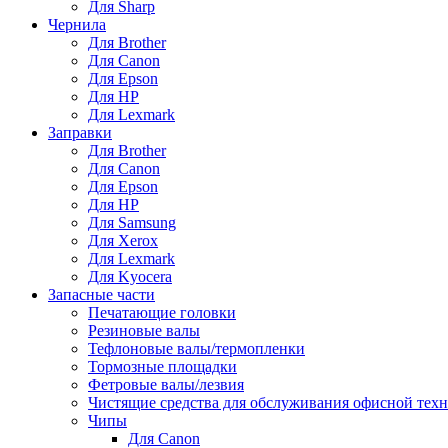
Для Sharp
Чернила
Для Brother
Для Canon
Для Epson
Для HP
Для Lexmark
Заправки
Для Brother
Для Canon
Для Epson
Для HP
Для Samsung
Для Xerox
Для Lexmark
Для Kyocera
Запасные части
Печатающие головки
Резиновые валы
Тефлоновые валы/термопленки
Тормозные площадки
Фетровые валы/лезвия
Чистящие средства для обслуживания офисной тех
Чипы
Для Canon