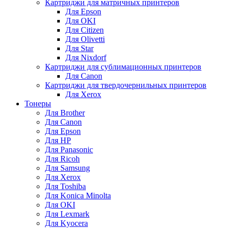
Картриджи для матричных принтеров
Для Epson
Для OKI
Для Citizen
Для Olivetti
Для Star
Для Nixdorf
Картриджи для сублимационных принтеров
Для Canon
Картриджи для твердочернильных принтеров
Для Xerox
Тонеры
Для Brother
Для Canon
Для Epson
Для HP
Для Panasonic
Для Ricoh
Для Samsung
Для Xerox
Для Toshiba
Для Konica Minolta
Для OKI
Для Lexmark
Для Kyocera