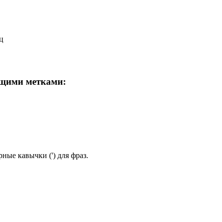
ц
ющими метками:
ные кавычки (') для фраз.