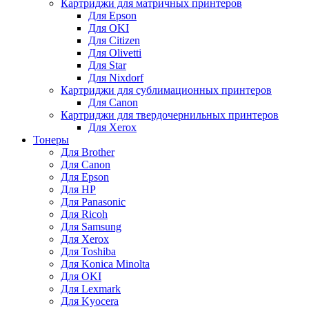
Картриджи для матричных принтеров
Для Epson
Для OKI
Для Citizen
Для Olivetti
Для Star
Для Nixdorf
Картриджи для сублимационных принтеров
Для Canon
Картриджи для твердочернильных принтеров
Для Xerox
Тонеры
Для Brother
Для Canon
Для Epson
Для HP
Для Panasonic
Для Ricoh
Для Samsung
Для Xerox
Для Toshiba
Для Konica Minolta
Для OKI
Для Lexmark
Для Kyocera