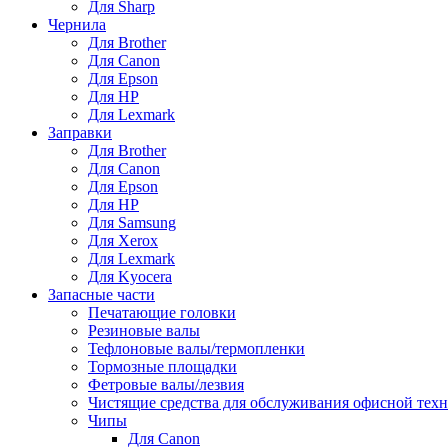
Для Sharp
Чернила
Для Brother
Для Canon
Для Epson
Для HP
Для Lexmark
Заправки
Для Brother
Для Canon
Для Epson
Для HP
Для Samsung
Для Xerox
Для Lexmark
Для Kyocera
Запасные части
Печатающие головки
Резиновые валы
Тефлоновые валы/термопленки
Тормозные площадки
Фетровые валы/лезвия
Чистящие средства для обслуживания офисной тех
Чипы
Для Canon