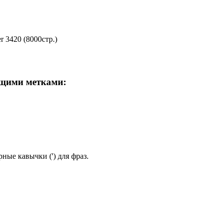
 3420 (8000стр.)
ющими метками:
ные кавычки (') для фраз.