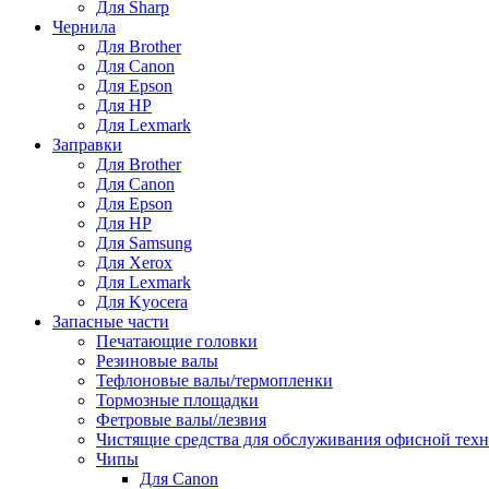
Для Sharp
Чернила
Для Brother
Для Canon
Для Epson
Для HP
Для Lexmark
Заправки
Для Brother
Для Canon
Для Epson
Для HP
Для Samsung
Для Xerox
Для Lexmark
Для Kyocera
Запасные части
Печатающие головки
Резиновые валы
Тефлоновые валы/термопленки
Тормозные площадки
Фетровые валы/лезвия
Чистящие средства для обслуживания офисной тех
Чипы
Для Canon