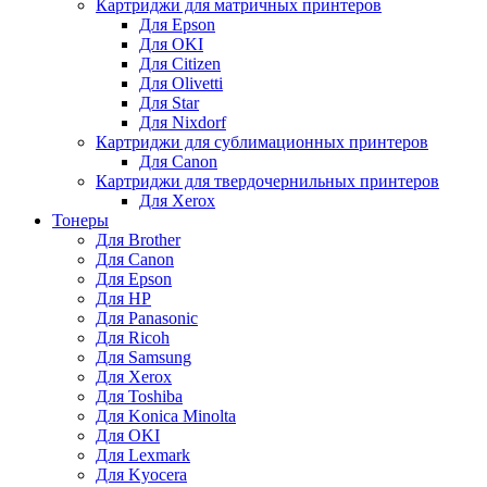
Картриджи для матричных принтеров
Для Epson
Для OKI
Для Citizen
Для Olivetti
Для Star
Для Nixdorf
Картриджи для сублимационных принтеров
Для Canon
Картриджи для твердочернильных принтеров
Для Xerox
Тонеры
Для Brother
Для Canon
Для Epson
Для HP
Для Panasonic
Для Ricoh
Для Samsung
Для Xerox
Для Toshiba
Для Konica Minolta
Для OKI
Для Lexmark
Для Kyocera