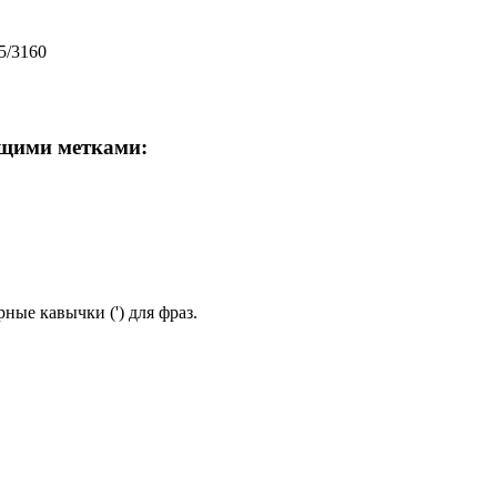
5/3160
ющими метками:
ные кавычки (') для фраз.