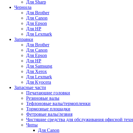
Для Sharp
Чернила
Для Brother
Для Canon
Для Epson
Для HP
Для Lexmark
Заправки
Для Brother
Для Canon
Для Epson
Для HP
Для Samsung
Для Xerox
Для Lexmark
Для Kyocera
Запасные части
Печатающие головки
Резиновые валы
Тефлоновые валы/термопленки
Тормозные площадки
Фетровые валы/лезвия
Чистящие средства для обслуживания офисной тех
Чипы
Для Canon