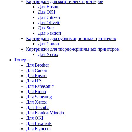
Картриджи для матричных принтеров
Для Epson
Для OKI
Для Citizen
Для Olivetti
Для Star
Для Nixdorf
Картриджи для сублимационных принтеров
Для Canon
Картриджи для твердочернильных принтеров
Для Xerox
Тонеры
Для Brother
Для Canon
Для Epson
Для HP
Для Panasonic
Для Ricoh
Для Samsung
Для Xerox
Для Toshiba
Для Konica Minolta
Для OKI
Для Lexmark
Для Kyocera