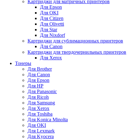
Картриджи для матричных принтеров
Для Epson
Для OKI
Для Citizen
Для Olivetti
Для Star
Для Nixdorf
Картриджи для сублимационных принтеров
Для Canon
Картриджи для твердочернильных принтеров
Для Xerox
Тонеры
Для Brother
Для Canon
Для Epson
Для HP
Для Panasonic
Для Ricoh
Для Samsung
Для Xerox
Для Toshiba
Для Konica Minolta
Для OKI
Для Lexmark
Для Kyocera