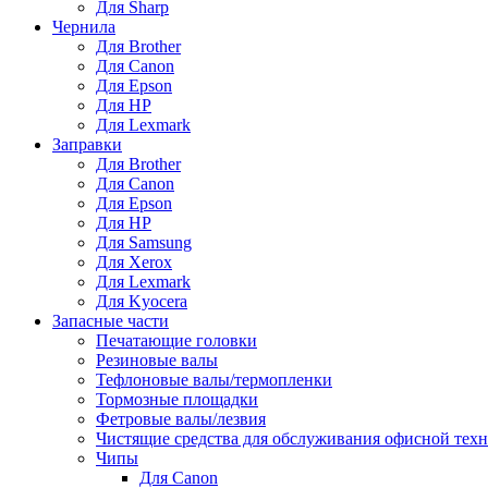
Для Sharp
Чернила
Для Brother
Для Canon
Для Epson
Для HP
Для Lexmark
Заправки
Для Brother
Для Canon
Для Epson
Для HP
Для Samsung
Для Xerox
Для Lexmark
Для Kyocera
Запасные части
Печатающие головки
Резиновые валы
Тефлоновые валы/термопленки
Тормозные площадки
Фетровые валы/лезвия
Чистящие средства для обслуживания офисной тех
Чипы
Для Canon