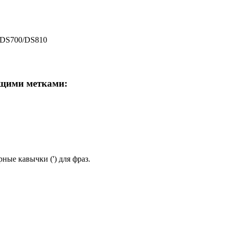
0/DS700/DS810
ющими метками:
ные кавычки (') для фраз.