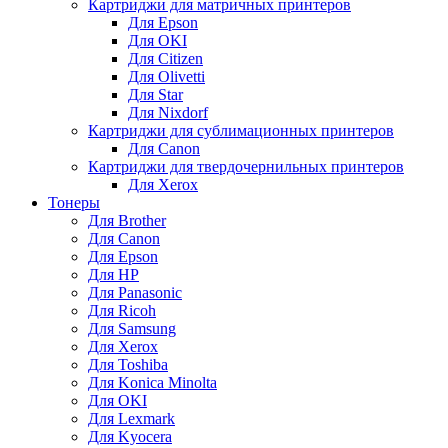
Картриджи для матричных принтеров
Для Epson
Для OKI
Для Citizen
Для Olivetti
Для Star
Для Nixdorf
Картриджи для сублимационных принтеров
Для Canon
Картриджи для твердочернильных принтеров
Для Xerox
Тонеры
Для Brother
Для Canon
Для Epson
Для HP
Для Panasonic
Для Ricoh
Для Samsung
Для Xerox
Для Toshiba
Для Konica Minolta
Для OKI
Для Lexmark
Для Kyocera