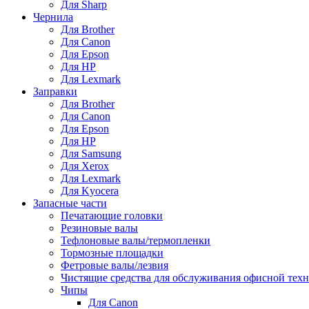
Для Sharp
Чернила
Для Brother
Для Canon
Для Epson
Для HP
Для Lexmark
Заправки
Для Brother
Для Canon
Для Epson
Для HP
Для Samsung
Для Xerox
Для Lexmark
Для Kyocera
Запасные части
Печатающие головки
Резиновые валы
Тефлоновые валы/термопленки
Тормозные площадки
Фетровые валы/лезвия
Чистящие средства для обслуживания офисной тех
Чипы
Для Canon