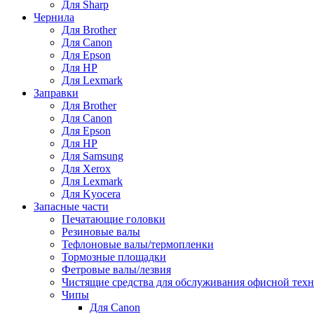
Для Sharp
Чернила
Для Brother
Для Canon
Для Epson
Для HP
Для Lexmark
Заправки
Для Brother
Для Canon
Для Epson
Для HP
Для Samsung
Для Xerox
Для Lexmark
Для Kyocera
Запасные части
Печатающие головки
Резиновые валы
Тефлоновые валы/термопленки
Тормозные площадки
Фетровые валы/лезвия
Чистящие средства для обслуживания офисной тех
Чипы
Для Canon