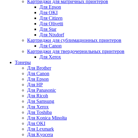
Картриджи для матричных принтеров
Для Epson
Для OKI
Для Citizen
Для Olivetti
Для Star
Для Nixdorf
Картриджи для сублимационных принтеров
Для Canon
Картриджи для твердочернильных принтеров
Для Xerox
Тонеры
Для Brother
Для Canon
Для Epson
Для HP
Для Panasonic
Для Ricoh
Для Samsung
Для Xerox
Для Toshiba
Для Konica Minolta
Для OKI
Для Lexmark
Для Kyocera