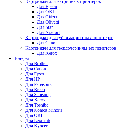
Картриджи для матричных принтеров
Для Epson
Для OKI
Для Citizen
Для Olivetti
Для Star
Для Nixdorf
Картриджи для сублимационных принтеров
Для Canon
Картриджи для твердочернильных принтеров
Для Xerox
Тонеры
Для Brother
Для Canon
Для Epson
Для HP
Для Panasonic
Для Ricoh
Для Samsung
Для Xerox
Для Toshiba
Для Konica Minolta
Для OKI
Для Lexmark
Для Kyocera