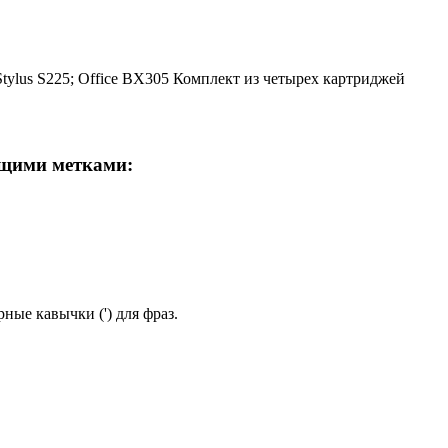
ylus S225; Office BX305 Комплект из четырех картриджей
ющими метками:
ные кавычки (') для фраз.