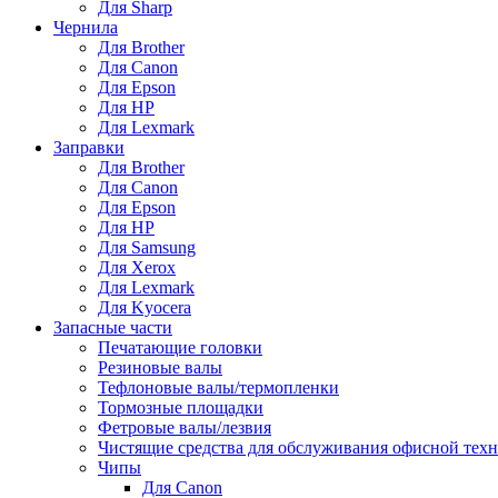
Для Sharp
Чернила
Для Brother
Для Canon
Для Epson
Для HP
Для Lexmark
Заправки
Для Brother
Для Canon
Для Epson
Для HP
Для Samsung
Для Xerox
Для Lexmark
Для Kyocera
Запасные части
Печатающие головки
Резиновые валы
Тефлоновые валы/термопленки
Тормозные площадки
Фетровые валы/лезвия
Чистящие средства для обслуживания офисной тех
Чипы
Для Canon