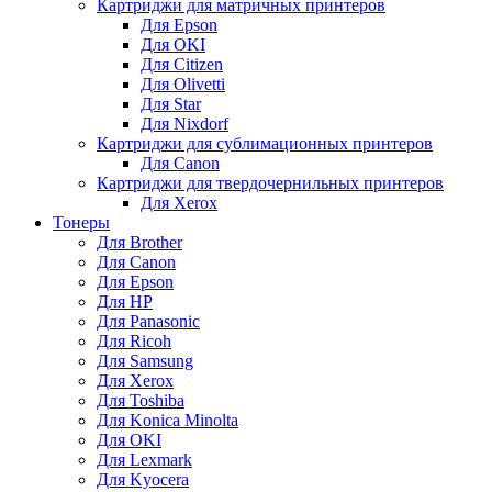
Картриджи для матричных принтеров
Для Epson
Для OKI
Для Citizen
Для Olivetti
Для Star
Для Nixdorf
Картриджи для сублимационных принтеров
Для Canon
Картриджи для твердочернильных принтеров
Для Xerox
Тонеры
Для Brother
Для Canon
Для Epson
Для HP
Для Panasonic
Для Ricoh
Для Samsung
Для Xerox
Для Toshiba
Для Konica Minolta
Для OKI
Для Lexmark
Для Kyocera