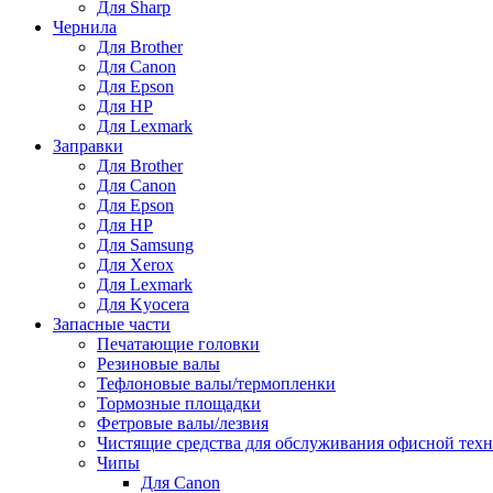
Для Sharp
Чернила
Для Brother
Для Canon
Для Epson
Для HP
Для Lexmark
Заправки
Для Brother
Для Canon
Для Epson
Для HP
Для Samsung
Для Xerox
Для Lexmark
Для Kyocera
Запасные части
Печатающие головки
Резиновые валы
Тефлоновые валы/термопленки
Тормозные площадки
Фетровые валы/лезвия
Чистящие средства для обслуживания офисной тех
Чипы
Для Canon