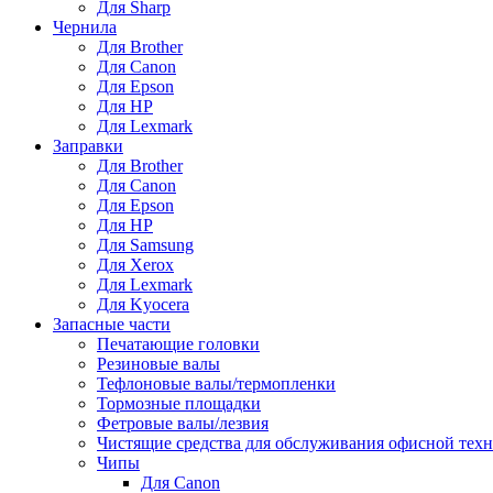
Для Sharp
Чернила
Для Brother
Для Canon
Для Epson
Для HP
Для Lexmark
Заправки
Для Brother
Для Canon
Для Epson
Для HP
Для Samsung
Для Xerox
Для Lexmark
Для Kyocera
Запасные части
Печатающие головки
Резиновые валы
Тефлоновые валы/термопленки
Тормозные площадки
Фетровые валы/лезвия
Чистящие средства для обслуживания офисной тех
Чипы
Для Canon