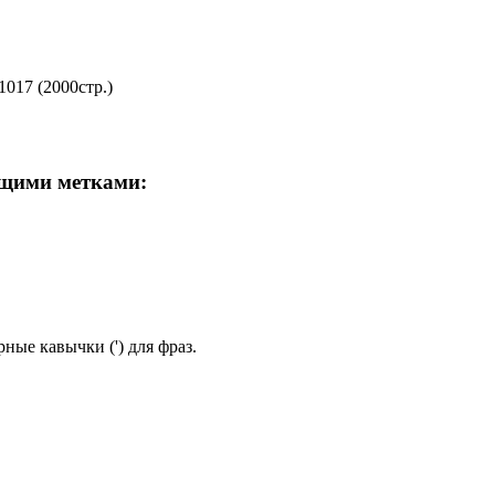
017 (2000стр.)
ющими метками:
ные кавычки (') для фраз.