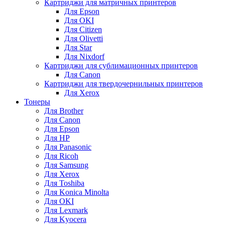
Картриджи для матричных принтеров
Для Epson
Для OKI
Для Citizen
Для Olivetti
Для Star
Для Nixdorf
Картриджи для сублимационных принтеров
Для Canon
Картриджи для твердочернильных принтеров
Для Xerox
Тонеры
Для Brother
Для Canon
Для Epson
Для HP
Для Panasonic
Для Ricoh
Для Samsung
Для Xerox
Для Toshiba
Для Konica Minolta
Для OKI
Для Lexmark
Для Kyocera