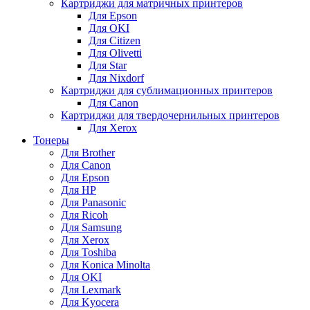
Картриджи для матричных принтеров
Для Epson
Для OKI
Для Citizen
Для Olivetti
Для Star
Для Nixdorf
Картриджи для сублимационных принтеров
Для Canon
Картриджи для твердочернильных принтеров
Для Xerox
Тонеры
Для Brother
Для Canon
Для Epson
Для HP
Для Panasonic
Для Ricoh
Для Samsung
Для Xerox
Для Toshiba
Для Konica Minolta
Для OKI
Для Lexmark
Для Kyocera