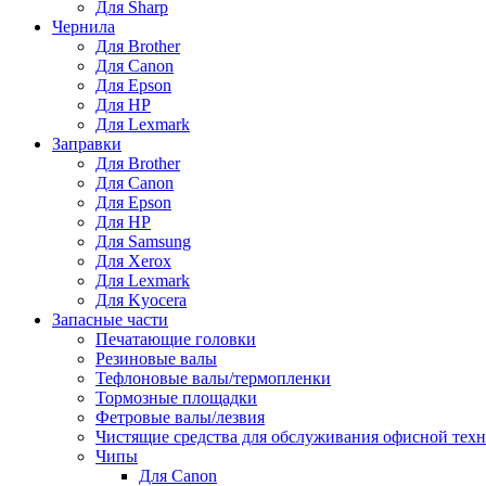
Для Sharp
Чернила
Для Brother
Для Canon
Для Epson
Для HP
Для Lexmark
Заправки
Для Brother
Для Canon
Для Epson
Для HP
Для Samsung
Для Xerox
Для Lexmark
Для Kyocera
Запасные части
Печатающие головки
Резиновые валы
Тефлоновые валы/термопленки
Тормозные площадки
Фетровые валы/лезвия
Чистящие средства для обслуживания офисной тех
Чипы
Для Canon